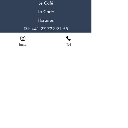
Le Café
La Carte
Horaires
Tél:
+41 27 722 91 58
Insta
Tél
LOOK EXPERIENCE
A propos
Experiences
Formations
Alpi Rocher
Alpi Glacier
Escalade
Aventure
HELP