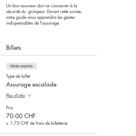
Un bon assureur doit se consacrer à la
sécurité du grimpeur. Durant cette soirée,
votre guide vous apprendra les gestes
indispensables de l'assurage.
Pour participer à cette formation : Aucun
prérequis n’est nécessaire. L’activité est ouverte
à tous les adultes.
Billets
Lieu : Dorénaz
Guides UIAGM : Dave Schneider
Vente expirée
Type de billet
*Nombre minimum de participants pour que
Assurage escalade
le sortie soit organisée : 5 participants
Plus d'info
Prix
70.00 CHF
+ 1.75 CHF de frais de billetterie