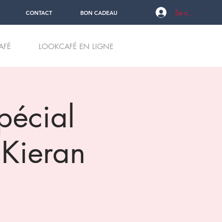
Se connecter
CONTACT
BON CADEAU
AFÉ
LOOKCAFÉ EN LIGNE
spécial
Kieran