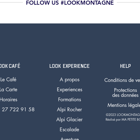
FOLLOW US #LOOKMONTAGNE
OOK CAFÉ
LOOK EXPERIENCE
HELP
Le Café
A propos
Conditions de ve
La Carte
Experiences
Protections
des données
Horaires
Formations
Mentions légal
 27 722 91 58
Alpi Rocher
©2023 LOOKMONTA
Alpi Glacier
Réalisé par MA PETITE B
Escalade
Aventure