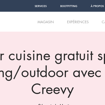
SERVICES
BOOTFITTING
À PROPOS
MAGASIN
EXPÉRIENCES
C
r cuisine gratuit 
ng/outdoor avec 
Creevy