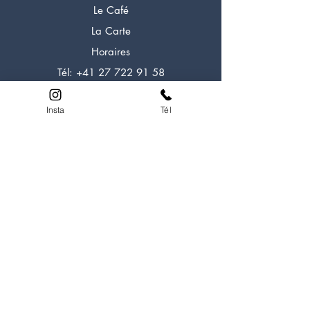
Le Café
La Carte
Horaires
Tél:
+41 27 722 91 58
Insta
Tél
LOOK EXPERIENCE
A propos
Experiences
Formations
Alpi Rocher
Alpi Glacier
Escalade
Aventure
HELP