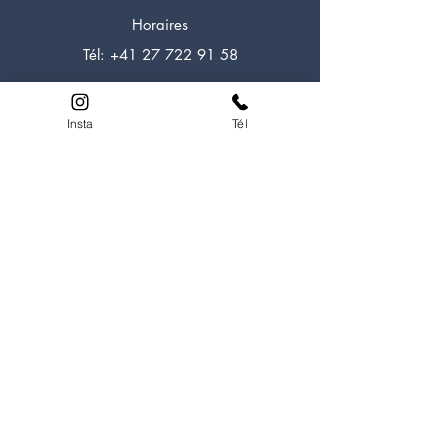
Horaires
Tél:
+41 27 722 91 58
Insta
Tél
LOOK EXPERIENCE
A propos
Experiences
Formations
Alpi Rocher
Alpi Glacier
Escalade
Aventure
HELP
Conditions de vente