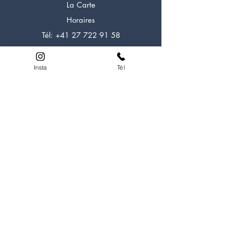
La Carte
Horaires
Tél:
+41 27 722 91 58
Insta
Tél
LOOK EXPERIENCE
A propos
Experiences
Formations
Alpi Rocher
Alpi Glacier
Escalade
Aventure
HELP