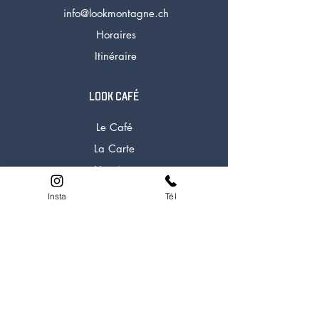
info@lookmontagne.ch
Horaires
Itinéraire
LOOK CAFÉ
Le Café
La Carte
Horaires
Tél:
+41 27 722 91 58
Insta
Tél
LOOK EXPERIENCE
A propos
Experiences
Formations