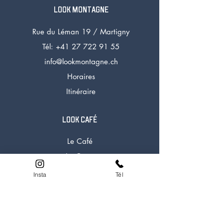
LOOK MONTAGNE
Rue du Léman 19 /
Martigny
Tél: +41 27 72
2 91 55
info@lookmontagne.ch
Horaires
Itinéraire
LOOK CAFÉ
Le Café
La Carte
Horaires
Insta
Tél
Tél:
+41 27 722 91 58