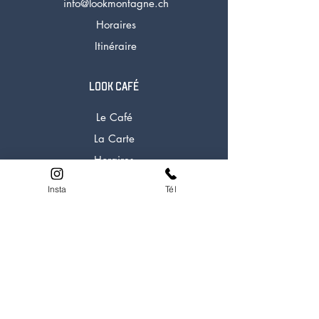
info@lookmontagne.ch
Horaires
Itinéraire
LOOK CAFÉ
Le Café
La Carte
Horaires
Tél:
+41 27 722 91 58
Insta
Tél
LOOK EXPERIENCE
A propos
Experiences
Formations