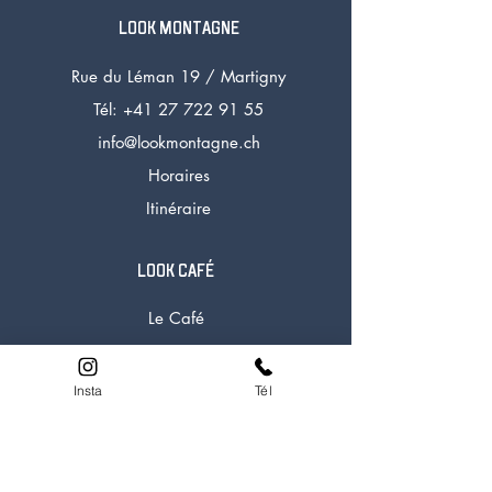
LOOK MONTAGNE
Rue du Léman 19 /
Martigny
Tél: +41 27 72
2 91 55
info@lookmontagne.ch
Horaires
Itinéraire
LOOK CAFÉ
Le Café
La Carte
Horaires
Insta
Tél
Tél:
+41 27 722 91 58