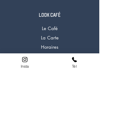
LOOK CAFÉ
Le Café
La Carte
Horaires
Tél:
+41 27 722 91 58
Insta
Tél
LOOK EXPERIENCE
A propos
Experiences
Formations
Alpi Rocher
Alpi Glacier