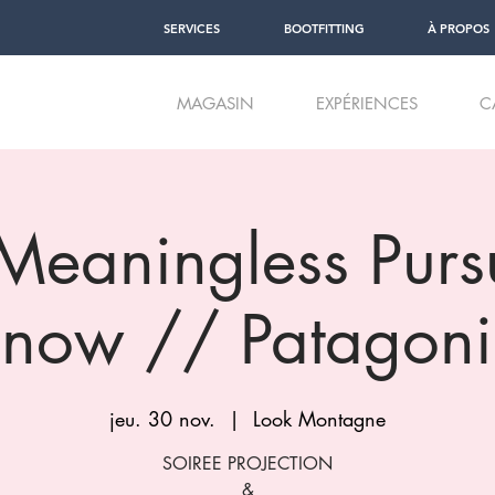
SERVICES
BOOTFITTING
À PROPOS
MAGASIN
EXPÉRIENCES
C
Meaningless Pursu
now // Patagon
jeu. 30 nov.
  |  
Look Montagne
SOIREE PROJECTION
&