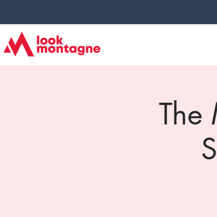
The 
S