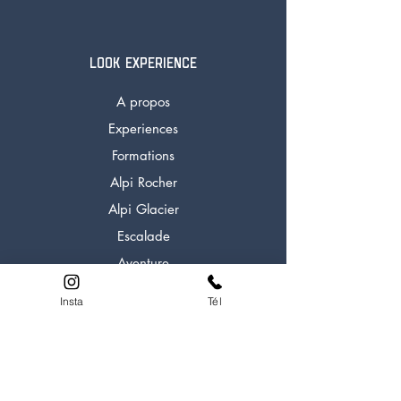
LOOK EXPERIENCE
A propos
Experiences
Formations
Alpi Rocher
Alpi Glacier
Escalade
Aventure
HELP
Insta
Tél
Conditions de vente
Protections
des données