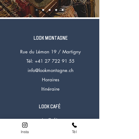
LOOK MONTAGNE
Rue du Léman 19 /
Martigny
Tél: +41 27 72
2 91 55
info@lookmontagne.ch
Horaires
Itinéraire
LOOK CAFÉ
Le Café
La Carte
Insta
Tél
Horaires