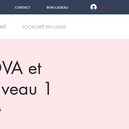
Se connecter
CONTACT
BON CADEAU
AFÉ
LOOKCAFÉ EN LIGNE
DVA et
iveau 1
s