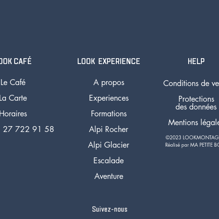
OOK CAFÉ
LOOK EXPERIENCE
HELP
Le Café
A propos
Conditions de ve
La Carte
Experiences
Protections
des données
Horaires
Formations
Mentions légal
 27 722 91 58
Alpi Rocher
©2023 LOOKMONTA
Alpi Glacier
Réalisé par MA PETITE B
Escalade
Aventure
Suivez-nous